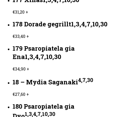
€
31,20
+
178 Dorade gegrillt1,3,4,7,10,30
€
33,40
+
179 Psaropiatela gia
Ena1,3,4,7,10,30
€
34,90
+
4,7,30
18 – Mydia Saganaki
€
27,60
+
180 Psaropiatela gia
1,3,4,7,10,30
Dyo