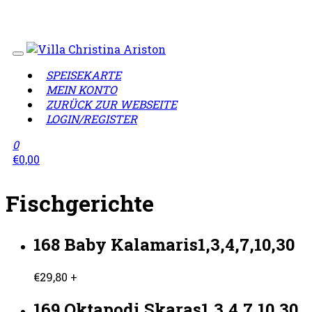
Wir sind geschlossen!
Lieferzeiten täglich von 12:00 -
23:00 Uhr
SPEISEKARTE
MEIN KONTO
ZURÜCK ZUR WEBSEITE
LOGIN/REGISTER
0
€
0,00
Fischgerichte
168 Baby Kalamaris1,3,4,7,10,30
€
29,80
+
169 Oktapodi Skaras1,3,4,7,10,30