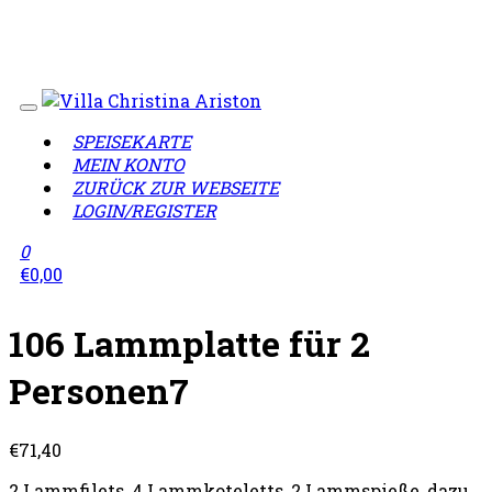
Wir sind jetzt geöffnet!
• Liefergebiet: 12099, 12105,
12107, 12109, 12203, 12249, 12277, 12305, 12307, 12349,
12359
SPEISEKARTE
MEIN KONTO
ZURÜCK ZUR WEBSEITE
LOGIN/REGISTER
0
€
0,00
106 Lammplatte für 2
Personen7
€
71,40
2 Lammfilets, 4 Lammkoteletts, 2 Lammspieße, dazu