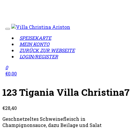
Wir sind jetzt geöffnet!
• Liefergebiet: 12099, 12105,
12107, 12109, 12203, 12249, 12277, 12305, 12307, 12349,
12359
SPEISEKARTE
MEIN KONTO
ZURÜCK ZUR WEBSEITE
LOGIN/REGISTER
0
€
0,00
123 Tigania Villa Christina7
€
28,40
Geschnetzeltes Schweinefleisch in
Champignonsauce, dazu Beilage und Salat