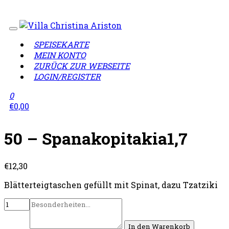
Wir sind geschlossen!
Lieferzeiten täglich von 12:00 - 
SPEISEKARTE
MEIN KONTO
ZURÜCK ZUR WEBSEITE
LOGIN/REGISTER
0
€
0,00
50 – Spanakopitakia1,7
€
12,30
Blätterteigtaschen gefüllt mit Spinat, dazu Tzatziki
In den Warenkorb