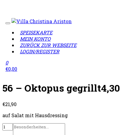
Wir sind geschlossen!
Lieferzeiten täglich von 12:00 -
23:00 Uhr
SPEISEKARTE
MEIN KONTO
ZURÜCK ZUR WEBSEITE
LOGIN/REGISTER
0
€
0,00
56 – Oktopus gegrillt4,30
€
21,90
auf Salat mit Hausdressing