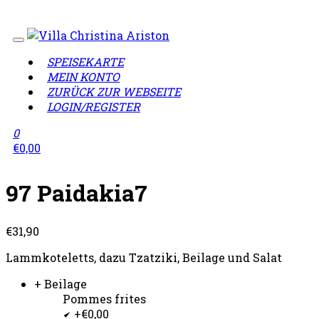
Wir sind geschlossen!
Lieferzeiten täglich von 12:00 - 
SPEISEKARTE
MEIN KONTO
ZURÜCK ZUR WEBSEITE
LOGIN/REGISTER
0
€
0,00
97 Paidakia7
€
31,90
Lammkoteletts, dazu Tzatziki, Beilage und Salat
+ Beilage
Pommes frites
+€0,00