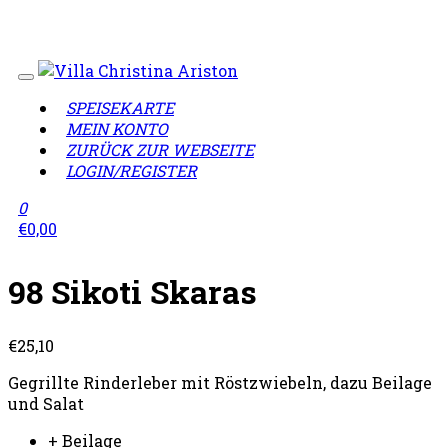
Wir sind geschlossen!
Lieferzeiten täglich von 12:00 -
23:00 Uhr
SPEISEKARTE
MEIN KONTO
ZURÜCK ZUR WEBSEITE
LOGIN/REGISTER
0
€
0,00
98 Sikoti Skaras
€
25,10
Gegrillte Rinderleber mit Röstzwiebeln, dazu Beilage
und Salat
+ Beilage