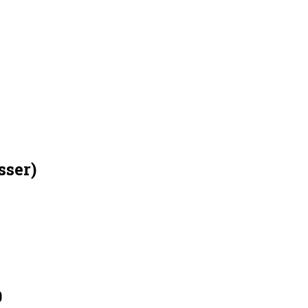
sser)
0