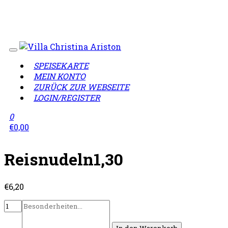
Wir sind jetzt geöffnet!
• Liefergebiet: 12099, 12105,
12107, 12109, 12203, 12249, 12277, 12305, 12307, 12349,
12359
SPEISEKARTE
MEIN KONTO
ZURÜCK ZUR WEBSEITE
LOGIN/REGISTER
0
€
0,00
Reisnudeln1,30
€
6,20
In den Warenkorb