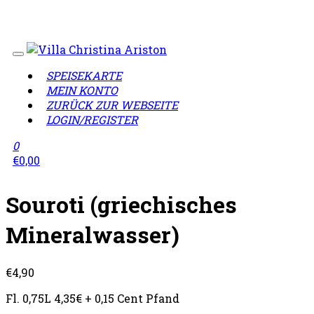
Wir sind geschlossen!
Lieferzeiten täglich von 12:00 -
23:00 Uhr
SPEISEKARTE
MEIN KONTO
ZURÜCK ZUR WEBSEITE
LOGIN/REGISTER
0
€
0,00
Souroti (griechisches
Mineralwasser)
€
4,90
Fl. 0,75L 4,35€ + 0,15 Cent Pfand